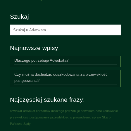
Szukaj
Najnowsze wpisy:
Dlaczego potrzebuje Adwokata?
Czy można dochodzić odszkodowania za przewlekłość
postępowania?
Najczęsciej szukane frazy:
adwokat
adwokat chrzanów
dlaczego potrzebuje adwokata
odszkodowanie
przewlekłość postępowania
przewlekłość w prowadzeniu spraw
Skarb
Państwa
Sądy