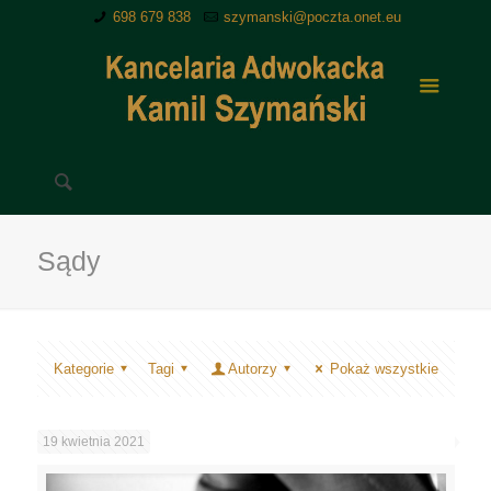
698 679 838
szymanski@poczta.onet.eu
Sądy
Kategorie
Tagi
Autorzy
Pokaż wszystkie
19 kwietnia 2021