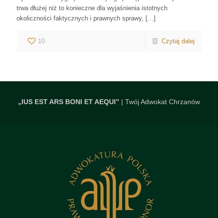
trwa dłużej niż to konieczne dla wyjaśnienia istotnych
okoliczności faktycznych i prawnych sprawy, […]
10
Czytaj dalej
„IUS EST ARS BONI ET AEQUI”
| Twój Adwokat Chrzanów